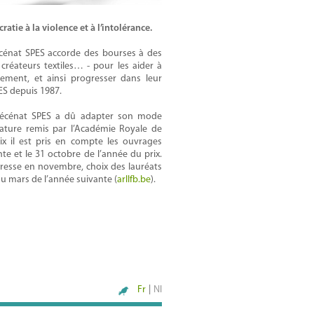
atie à la violence et à l’intolérance.
écénat SPES accorde des bourses à des
s, créateurs textiles… - pour les aider à
nement, et ainsi progresser dans leur
PES depuis 1987.
 mécénat SPES a dû adapter son mode
rature remis par l’Académie Royale de
ix il est pris en compte les ouvrages
e et le 31 octobre de l’année du prix.
presse en novembre, choix des lauréats
 ou mars de l’année suivante (
arllfb.be
).
Fr
|
Nl