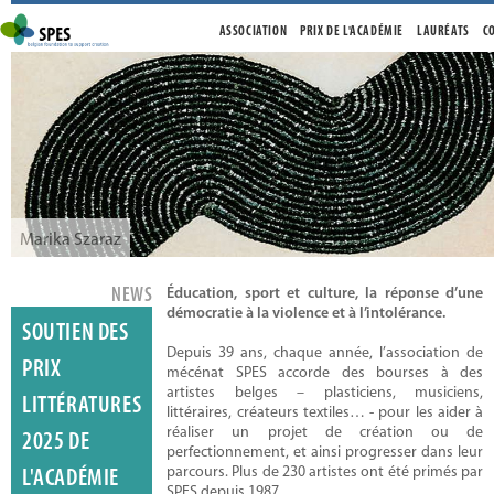
ASSOCIATION
PRIX DE L'ACADÉMIE
LAURÉATS
C
Marika Szaraz
NEWS
Éducation, sport et culture, la réponse d’une
démocratie à la violence et à l’intolérance.
SOUTIEN DES
Depuis 39 ans, chaque année, l’association de
PRIX
mécénat SPES accorde des bourses à des
artistes belges – plasticiens, musiciens,
LITTÉRATURES
littéraires, créateurs textiles… - pour les aider à
réaliser un projet de création ou de
2025 DE
Jan Locus
perfectionnement, et ainsi progresser dans leur
parcours. Plus de 230 artistes ont été primés par
L'ACADÉMIE
SPES depuis 1987.