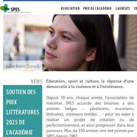
ASSOCIATION
PRIX DE L'ACADÉMIE
LAURÉATS
C
Julie Kern Donck
NEWS
Éducation, sport et culture, la réponse d’une
démocratie à la violence et à l’intolérance.
SOUTIEN DES
Depuis 39 ans, chaque année, l’association de
PRIX
mécénat SPES accorde des bourses à des
artistes belges – plasticiens, musiciens,
LITTÉRATURES
littéraires, créateurs textiles… - pour les aider à
réaliser un projet de création ou de
2025 DE
Valérie Lenders
perfectionnement, et ainsi progresser dans leur
parcours. Plus de 230 artistes ont été primés par
L'ACADÉMIE
SPES depuis 1987.