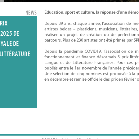
NEWS
Éducation, sport et culture, la réponse d’une démocr
RIX
Depuis 39 ans, chaque année, l’association de m
artistes belges – plasticiens, musiciens, littéraire
 2025 DE
réaliser un projet de création ou de perfection
parcours. Plus de 230 artistes ont été primés par S
OYALE DE
Depuis la pandémie COVID19, l’association de
 LITTÉRATURE
fonctionnement et finance désormais 3 prix litté
Langue et de Littérature Françaises. Pour ces pr
publiés entre le 1er novembre de l’année précédent
Une sélection de cinq nominés est proposée à la 
en décembre et remise officielle des prix en février
khaven