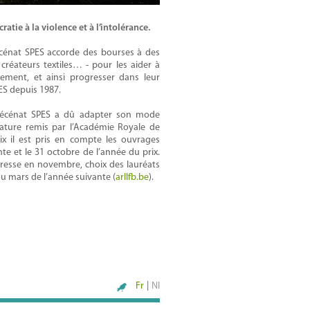
atie à la violence et à l’intolérance.
écénat SPES accorde des bourses à des
s, créateurs textiles… - pour les aider à
nement, et ainsi progresser dans leur
PES depuis 1987.
 mécénat SPES a dû adapter son mode
rature remis par l’Académie Royale de
ix il est pris en compte les ouvrages
e et le 31 octobre de l’année du prix.
presse en novembre, choix des lauréats
 ou mars de l’année suivante (
arllfb.be
).
Fr
|
Nl