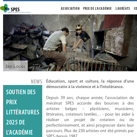
ASSOCIATION
PRIX DE L'ACADÉMIE
LAURÉATS
C
Jan Locus
NEWS
Éducation, sport et culture, la réponse d’une
démocratie à la violence et à l’intolérance.
SOUTIEN DES
Depuis 39 ans, chaque année, l’association de
PRIX
mécénat SPES accorde des bourses à des
artistes belges – plasticiens, musiciens,
LITTÉRATURES
littéraires, créateurs textiles… - pour les aider à
réaliser un projet de création ou de
2025 DE
Chantal Maes
perfectionnement, et ainsi progresser dans leur
parcours. Plus de 230 artistes ont été primés par
L'ACADÉMIE
SPES depuis 1987.