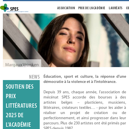
ASSOCIATION
PRIX DE L'ACADÉMIE
LAURÉATS
C
Margaux Vranken
NEWS
Éducation, sport et culture, la réponse d’une
démocratie à la violence et à l’intolérance.
SOUTIEN DES
Depuis 39 ans, chaque année, l’association de
PRIX
mécénat SPES accorde des bourses à des
artistes belges – plasticiens, musiciens,
LITTÉRATURES
littéraires, créateurs textiles… - pour les aider à
réaliser un projet de création ou de
2025 DE
perfectionnement, et ainsi progresser dans leur
Frederik De Wilde
parcours. Plus de 230 artistes ont été primés par
L'ACADÉMIE
SPES depuis 1987.