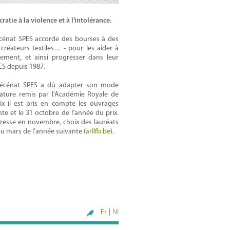
atie à la violence et à l’intolérance.
écénat SPES accorde des bourses à des
s, créateurs textiles… - pour les aider à
nement, et ainsi progresser dans leur
PES depuis 1987.
 mécénat SPES a dû adapter son mode
rature remis par l’Académie Royale de
ix il est pris en compte les ouvrages
e et le 31 octobre de l’année du prix.
presse en novembre, choix des lauréats
 ou mars de l’année suivante (
arllfb.be
).
Fr
|
Nl