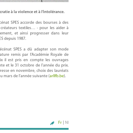
atie à la violence et à l’intolérance.
écénat SPES accorde des bourses à des
s, créateurs textiles… - pour les aider à
nement, et ainsi progresser dans leur
PES depuis 1987.
 mécénat SPES a dû adapter son mode
rature remis par l’Académie Royale de
ix il est pris en compte les ouvrages
e et le 31 octobre de l’année du prix.
presse en novembre, choix des lauréats
 ou mars de l’année suivante (
arllfb.be
).
Fr
|
Nl