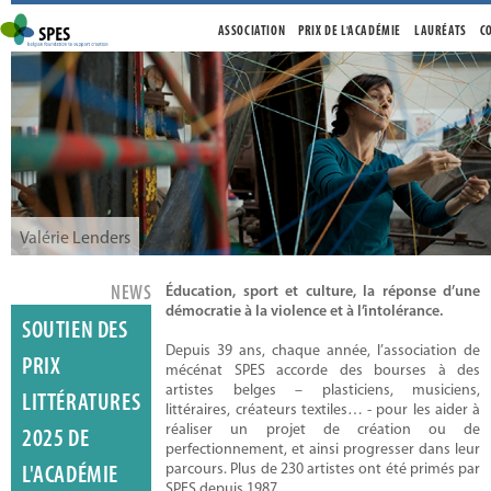
ASSOCIATION
PRIX DE L'ACADÉMIE
LAURÉATS
C
Valérie Lenders
NEWS
Éducation, sport et culture, la réponse d’une
démocratie à la violence et à l’intolérance.
SOUTIEN DES
Depuis 39 ans, chaque année, l’association de
PRIX
mécénat SPES accorde des bourses à des
artistes belges – plasticiens, musiciens,
LITTÉRATURES
littéraires, créateurs textiles… - pour les aider à
réaliser un projet de création ou de
2025 DE
Julie Kern Donck
perfectionnement, et ainsi progresser dans leur
parcours. Plus de 230 artistes ont été primés par
L'ACADÉMIE
SPES depuis 1987.