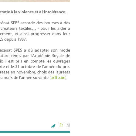
atie à la violence et à l’intolérance.
écénat SPES accorde des bourses à des
s, créateurs textiles… - pour les aider à
nement, et ainsi progresser dans leur
PES depuis 1987.
 mécénat SPES a dû adapter son mode
rature remis par l’Académie Royale de
ix il est pris en compte les ouvrages
e et le 31 octobre de l’année du prix.
presse en novembre, choix des lauréats
 ou mars de l’année suivante (
arllfb.be
).
Fr
|
Nl