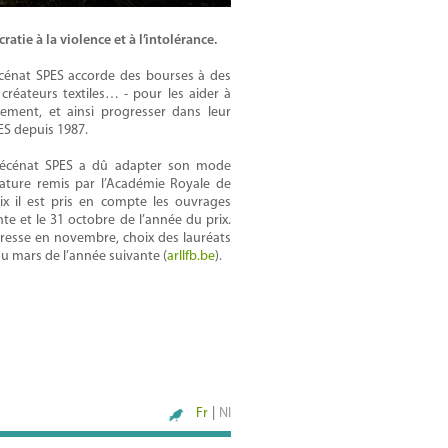
atie à la violence et à l’intolérance.
écénat SPES accorde des bourses à des
s, créateurs textiles… - pour les aider à
nement, et ainsi progresser dans leur
PES depuis 1987.
 mécénat SPES a dû adapter son mode
rature remis par l’Académie Royale de
ix il est pris en compte les ouvrages
e et le 31 octobre de l’année du prix.
presse en novembre, choix des lauréats
 ou mars de l’année suivante (
arllfb.be
).
Fr
|
Nl