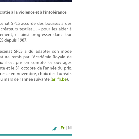
atie à la violence et à l’intolérance.
écénat SPES accorde des bourses à des
s, créateurs textiles… - pour les aider à
nement, et ainsi progresser dans leur
PES depuis 1987.
 mécénat SPES a dû adapter son mode
rature remis par l’Académie Royale de
ix il est pris en compte les ouvrages
e et le 31 octobre de l’année du prix.
presse en novembre, choix des lauréats
 ou mars de l’année suivante (
arllfb.be
).
Fr
|
Nl